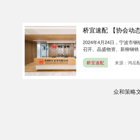
桥宜速配 【协会动
2024年4月24日，宁波
召开。晶盛物资、新柳钢铁
由....
桥宜速配
来源：鸿岳
众和策略