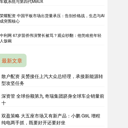
车载系统与第四代MBUX
荣耀配资 中国平板市场出货量承压：告别价格战，生态与AI
成突围核心
中利网 67岁苗侨伟演警长被骂？观众吵翻：他凭啥抢年轻
人饭碗
最新文章
散户配资 吴赟接任上汽大众总经理，承接新能源转
型攻坚任务
深资管 全球份额第九 奇瑞集团跻身全球车企销量前
十
双盈策略 大五座市场又有新产品：小鹏 G9L 增程
纯电两手抓，既要好开还要好坐