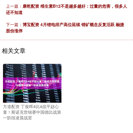
上一篇：
康乾配资 维生素B12不是越多越好：过量的危害，很多人
还不知道
下一篇：
博宝配资 4月锂电排产高位延续 锂矿概念反复活跃 融捷
股份涨停
相关文章
方道配资 丁俊晖4比4战平赵心
童！斯诺克世锦赛中国德比战第
一阶段凌晨战罢