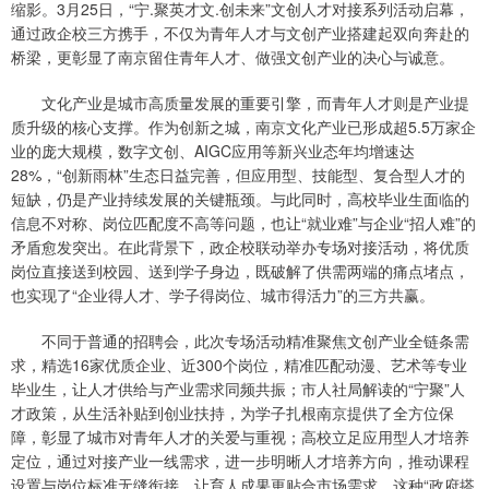
缩影。3月25日，“宁.聚英才文.创未来”文创人才对接系列活动启幕，
通过政企校三方携手，不仅为青年人才与文创产业搭建起双向奔赴的
桥梁，更彰显了南京留住青年人才、做强文创产业的决心与诚意。
文化产业是城市高质量发展的重要引擎，而青年人才则是产业提
质升级的核心支撑。作为创新之城，南京文化产业已形成超5.5万家企
业的庞大规模，数字文创、AIGC应用等新兴业态年均增速达
28%，“创新雨林”生态日益完善，但应用型、技能型、复合型人才的
短缺，仍是产业持续发展的关键瓶颈。与此同时，高校毕业生面临的
信息不对称、岗位匹配度不高等问题，也让“就业难”与企业“招人难”的
矛盾愈发突出。在此背景下，政企校联动举办专场对接活动，将优质
岗位直接送到校园、送到学子身边，既破解了供需两端的痛点堵点，
也实现了“企业得人才、学子得岗位、城市得活力”的三方共赢。
不同于普通的招聘会，此次专场活动精准聚焦文创产业全链条需
求，精选16家优质企业、近300个岗位，精准匹配动漫、艺术等专业
毕业生，让人才供给与产业需求同频共振；市人社局解读的“宁聚”人
才政策，从生活补贴到创业扶持，为学子扎根南京提供了全方位保
障，彰显了城市对青年人才的关爱与重视；高校立足应用型人才培养
定位，通过对接产业一线需求，进一步明晰人才培养方向，推动课程
设置与岗位标准无缝衔接，让育人成果更贴合市场需求。这种“政府搭