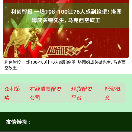
利创智投 一场108-100让76人感到绝望! 塔图姆成关键先生, 马克西
空砍王
众和策
在线股票配资
现货配资
配资概
略
公司
平台
念
友情链接：